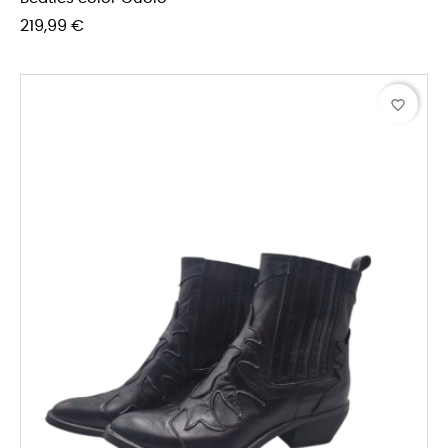
Prezzo
219,99 €
favorite_border