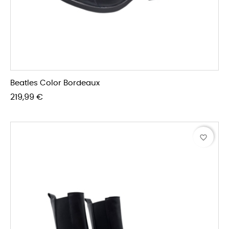
Beatles Color Bordeaux
Prezzo
219,99 €
favorite_border