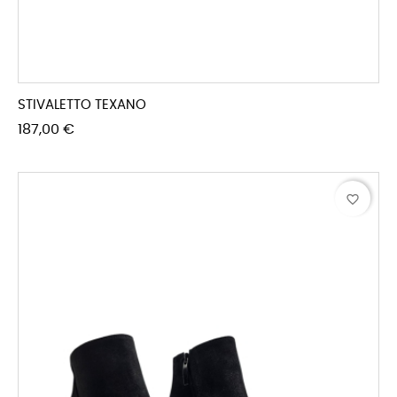
STIVALETTO TEXANO
Prezzo
187,00 €
favorite_border