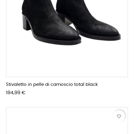
Stivaletto in pelle di camoscio total black
Prezzo
194,99 €
favorite_border