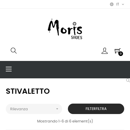
IT
0
navigazione
☰
Toggle
STIVALETTO

FILTERFILTRA
Rilevanza
Mostrando 1-6 di 6 element(s)